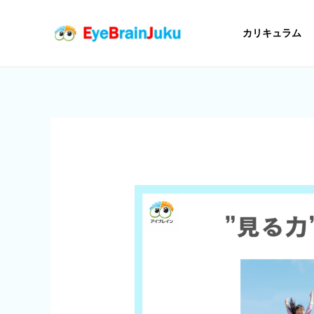
内
容
カリキュラム
を
ス
キ
ッ
プ