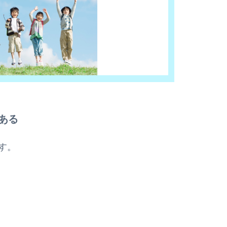
ある
す。
）