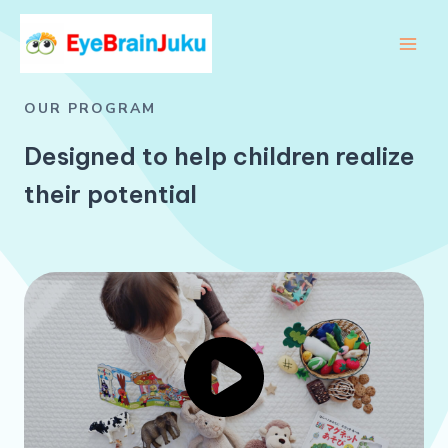
内
容
Main
を
ス
Men
OUR PROGRAM
キ
ッ
Designed to help children realize
プ
their potential