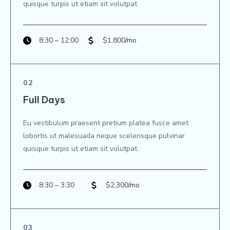
quisque turpis ut etiam sit volutpat.​
8:30 – 12:00
$1,800/mo
02
Full Days
Eu vestibulum praesent pretium platea fusce amet
lobortis ut malesuada neque scelerisque pulvinar
quisque turpis ut etiam sit volutpat.​
8:30 – 3:30
$2,300/mo
03