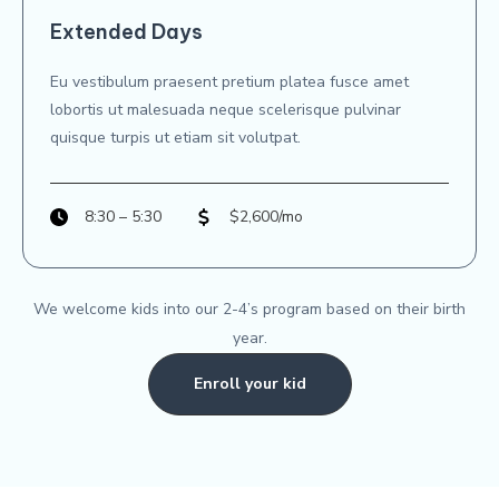
Extended Days
Eu vestibulum praesent pretium platea fusce amet
lobortis ut malesuada neque scelerisque pulvinar
quisque turpis ut etiam sit volutpat.​
8:30 – 5:30
$2,600/mo
We welcome kids into our 2-4’s program based on their birth
year.
Enroll your kid