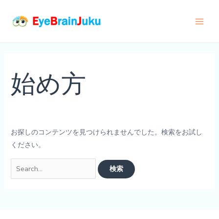
内
容
Main
を
ス
Men
キ
ッ
始め方
プ
お探しのコンテンツを見つけられませんでした。検索をお試し
ください。
検
索
対
象: