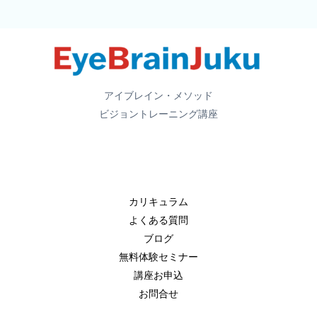
で
学
べ
ば
い
い
アイブレイン・メソッド
の？
ビジョントレーニング講座
と
迷
う
指
カリキュラム
導
よくある質問
者
ブログ
へ
無料体験セミナー
～
講座お申込
発
お問合せ
達
支