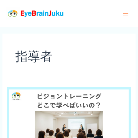
内
容
Main
を
ス
Men
キ
ッ
指導者
プ