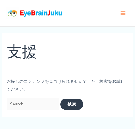
内
容
Main
を
ス
Men
キ
ッ
支援
プ
お探しのコンテンツを見つけられませんでした。検索をお試し
ください。
検
索
対
象: