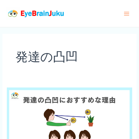
内
容
Main
を
ス
Men
キ
ッ
発達の凸凹
プ