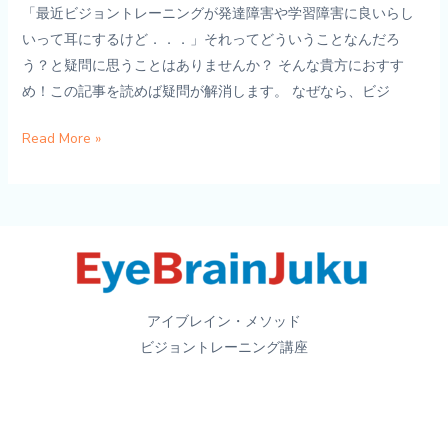
「最近ビジョントレーニングが発達障害や学習障害に良いらし
め
いって耳にするけど．．．」それってどういうことなんだろ
な
う？と疑問に思うことはありませんか？ そんな貴方におすす
３
め！この記事を読めば疑問が解消します。 なぜなら、ビジ
つ
の
発
Read More »
理
達
由
障
～
害、
発
学
達
習
支
障
援
害、
アイブレイン・メソッド
の
グ
ビジョントレーニング講座
指
レ
導
ー
者
ゾ
に