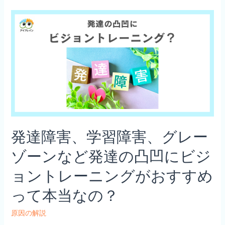
の
凸
凹
に
ビ
ジ
ョ
ン
ト
レ
発達障害、学習障害、グレー
ー
ニ
ゾーンなど発達の凸凹にビジ
ン
ョントレーニングがおすすめ
グ
が
って本当なの？
お
す
原因の解説
す