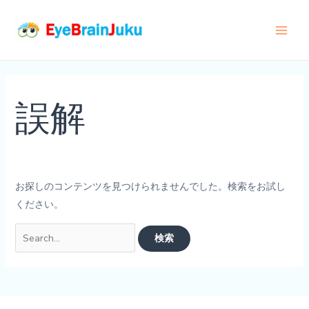
内
容
Main
を
ス
Men
キ
ッ
誤解
プ
お探しのコンテンツを見つけられませんでした。検索をお試し
ください。
検
索
対
象: