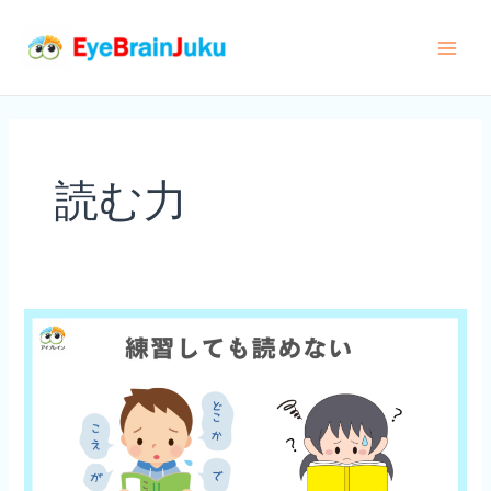
内
容
Main
を
ス
Men
キ
ッ
読む力
プ