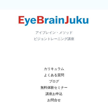
練
習
だ
け
で
は
アイブレイン・メソッド
変
ビジョントレーニング講座
わ
ら
な
い
カリキュラム
理
よくある質問
由
ブログ
と
無料体験セミナー
見
講座お申込
落
お問合せ
と
さ