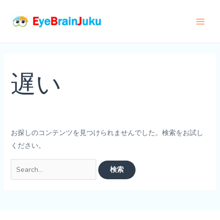
内
容
Main
を
ス
Men
キ
ッ
遅い
プ
お探しのコンテンツを見つけられませんでした。検索をお試し
ください。
検
索
対
象: