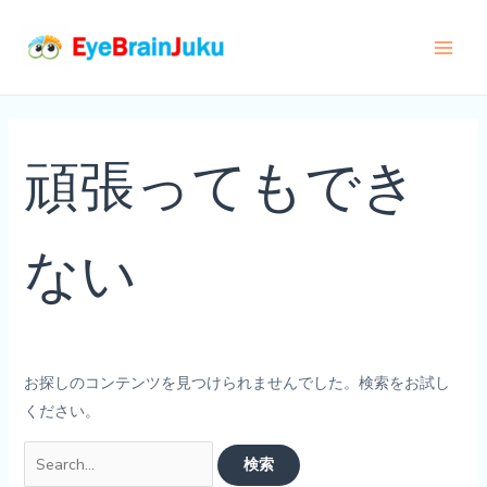
内
容
Main
を
ス
Men
キ
ッ
頑張ってもでき
プ
ない
お探しのコンテンツを見つけられませんでした。検索をお試し
ください。
検
索