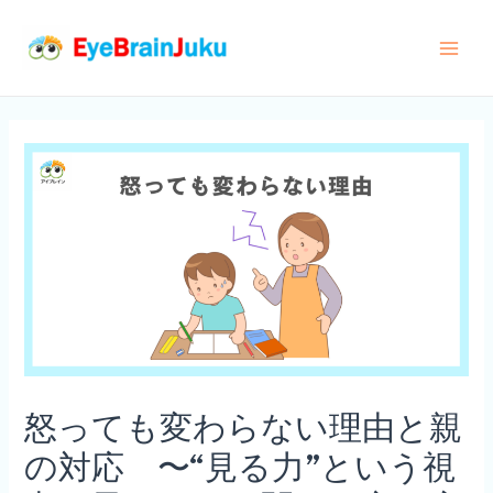
内
容
Main
を
ス
Men
キ
ッ
プ
怒っても変わらない理由と親
の対応 〜“見る力”という視