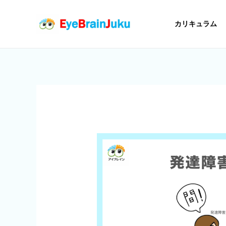
内
容
カリキュラム
を
ス
キ
ッ
プ