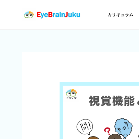
内
容
カリキュラム
を
ス
キ
ッ
プ