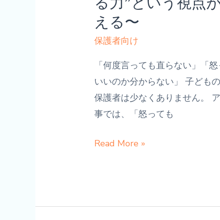
る力”という視点
わ
ン
える〜
り
グ
で
保護者向け
の
変
始
「何度言っても直らない」「怒
わ
め
いいのか分からない」 子ども
る“見
方〜
保護者は少なくありません。 
る
事では、「怒っても
力”と
発
怒
Read More »
達
っ
支
て
援
も
の
変
ヒ