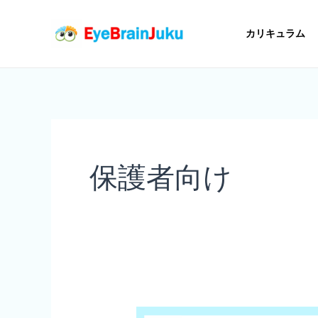
内
容
カリキュラム
を
ス
キ
ッ
プ
保護者向け