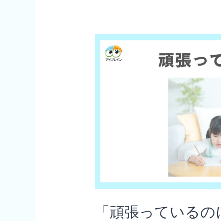
わ
ン
ら
ト〜
な
い
理
由
と
親
の
対
応 〜“見
る
力”と
「頑張っているの
い