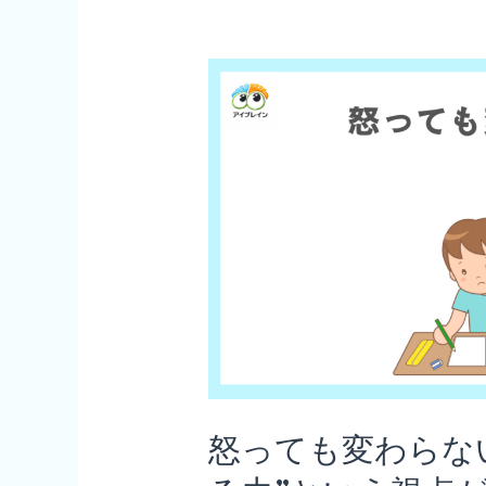
子
見
供
る
の
力
た
サ
め
ポ
の
ー
ビ
ト
ジ
5
ョ
選 〜
ン
毎
ト
日
レ
の
ー
怒っても変わらな
関
ニ