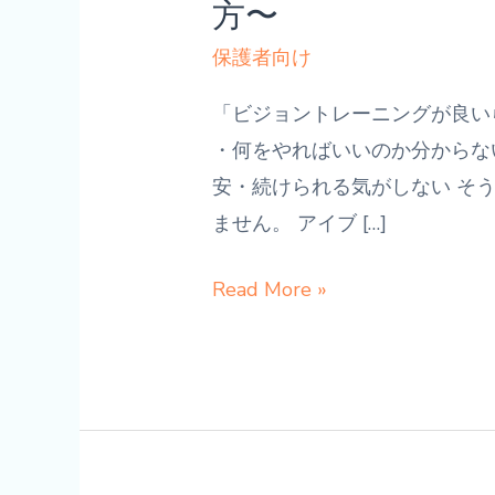
方〜
保護者向け
「ビジョントレーニングが良い
・何をやればいいのか分からな
安・続けられる気がしない そ
ません。 アイブ […]
家
Read More »
庭
で
は
何
を