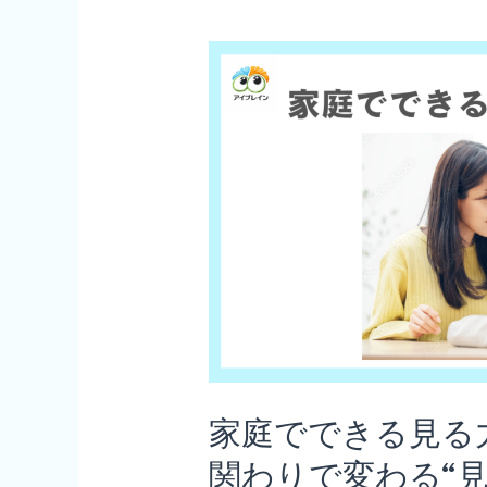
す
れ
ば
い
い
の？
と
悩
ん
で
い
る
家庭でできる見る
保
関わりで変わる“
護