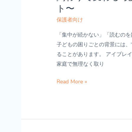
ト〜
者
へ 〜
保護者向け
発
「集中が続かない」「読むのを
達
子どもの困りごとの背景には、
障
ることがあります。 アイブレ
害・
家庭で無理なく取り
グ
レ
家
Read More »
ー
庭
ゾ
で
ー
で
ン
き
の
る