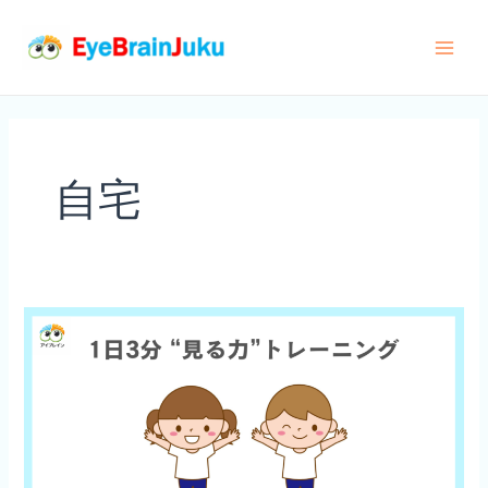
内
容
Main
を
ス
Men
キ
ッ
自宅
プ