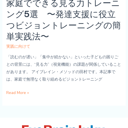
家庭でできる見る力トレーニ
ン
ポ
グ
ング5選 〜発達支援に役立
ー
3
ト〜
つビジョントレーニングの簡
選〜“見
る
単実践法〜
力”を
整
実践に向けて
え
「読むのが遅い」「集中が続かない」といった子どもの困りご
る
との背景には、“見る力”（視覚機能）の課題が関係していること
家
があります。 アイブレイン・メソッドの田村です。本記事で
庭
は、家庭で無理なく取り組めるビジョントレーニング
で
の
家
Read More »
ビ
庭
ジ
で
ョ
で
ン
き
ト