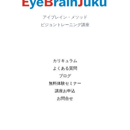
る
レ
見
ー
る
アイブレイン・メソッド
ニ
力
ビジョントレーニング講座
ン
ト
グ
レ
実
ー
践
ニ
法〜
カリキュラム
ン
よくある質問
グ
ブログ
5
無料体験セミナー
選 〜
講座お申込
発
お問合せ
達
支
援
に
役