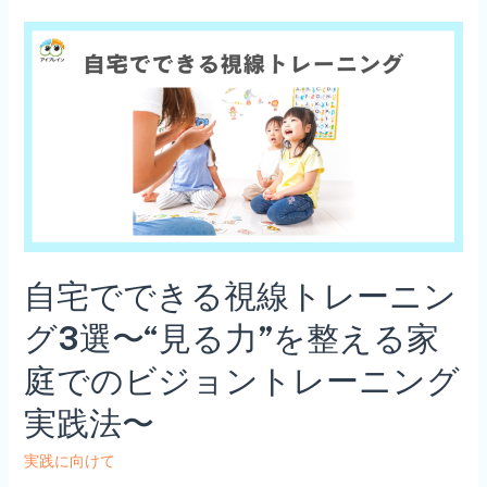
3
分
で
で
き
る“見
る
力”ト
レ
ー
自宅でできる視線トレーニン
ニ
ン
グ3選〜“見る力”を整える家
グ 〜
庭でのビジョントレーニング
家
庭
実践法〜
で
始
実践に向けて
め