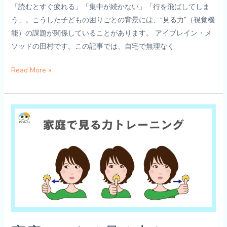
「読むとすぐ疲れる」「集中が続かない」「行を飛ばしてしま
る
う」。こうした子どもの困りごとの背景には、“見る力”（視覚機
ビ
能）の課題が関係していることがあります。 アイブレイン・メ
ジ
ソッドの田村です。この記事では、自宅で無理なく
ョ
ン
自
Read More »
ト
宅
レ
で
ー
で
ニ
き
ン
る
グ
視
と
線
視
ト
覚
レ
機
ー
能
ニ
サ