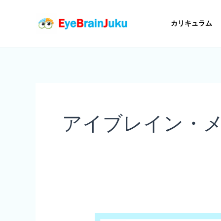
内
容
カリキュラム
を
ス
キ
ッ
プ
アイブレイン・