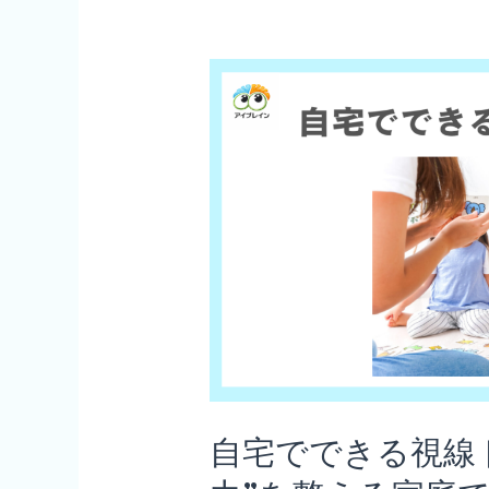
子
き
供
る“見
の
る
た
力”ト
め
レ
の
ー
ビ
ニ
ジ
ン
ョ
グ 〜
ン
家
ト
庭
レ
で
ー
自宅でできる視線
始
ニ