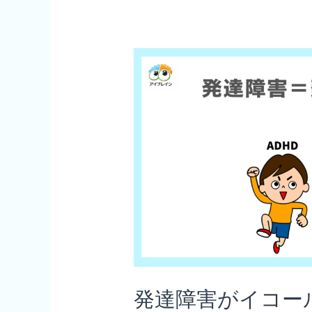
る
覚
視
機
線
能
ト
サ
レ
ポ
ー
ー
ニ
ト〜
ン
グ
3
選〜“見
る
力”を
発達障害がイコー
整