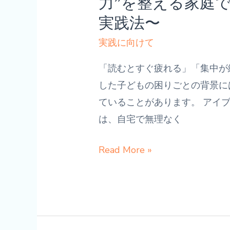
力”を整える家庭
め
ン
実践法〜
る
グ
ビ
実践に向けて
の
ジ
始
「読むとすぐ疲れる」「集中が
ョ
め
した子どもの困りごとの背景に
ン
方〜
ていることがあります。 アイ
ト
は、自宅で無理なく
レ
ー
自
Read More »
ニ
宅
ン
で
グ
で
と
き
視