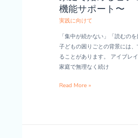
機能サポート〜
者
へ 〜
実践に向けて
発
「集中が続かない」「読むのを
達
子どもの困りごとの背景には、
障
ることがあります。 アイブレ
害・
家庭で無理なく続け
グ
レ
1
Read More »
ー
日
ゾ
3
ー
分
ン
で
の
で