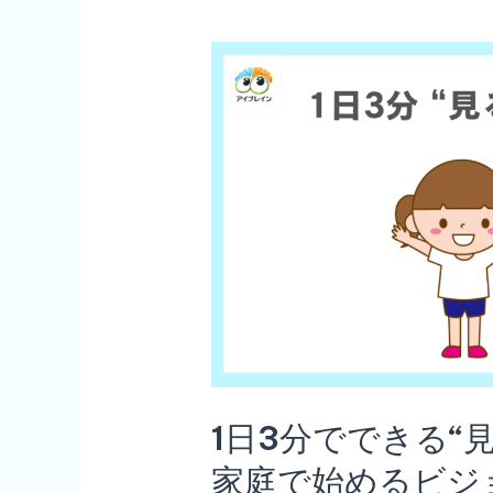
す
れ
ば
い
い
の？
と
悩
ん
で
い
る
1日3分でできる“
保
家庭で始めるビジ
護