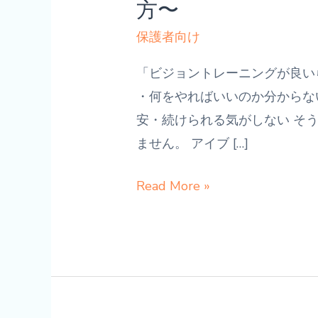
方〜
保護者向け
「ビジョントレーニングが良い
・何をやればいいのか分からな
安・続けられる気がしない そ
ません。 アイブ […]
家
Read More »
庭
で
は
何
を